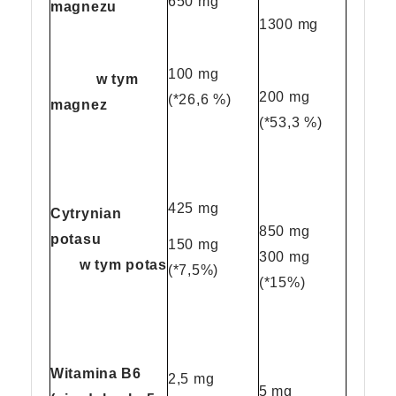
650 mg
magnezu
1300 mg
100 mg
w tym
200 mg
(*26,6 %)
magnez
(*53,3 %)
425 mg
Cytrynian
850 mg
potasu
150 mg
300 mg
w tym potas
(*7,5%)
(*15%)
Witamina B6
2,5 mg
5 mg