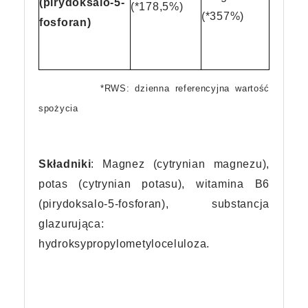
(pirydoksalo-5-
(*178,5%)
(*357%)
fosforan)
*RWS: dzienna referencyjna wartość
spożycia
Składniki
: Magnez (cytrynian magnezu),
potas (cytrynian potasu), witamina B6
(pirydoksalo-5-fosforan), substancja
glazurująca:
hydroksypropylometyloceluloza.