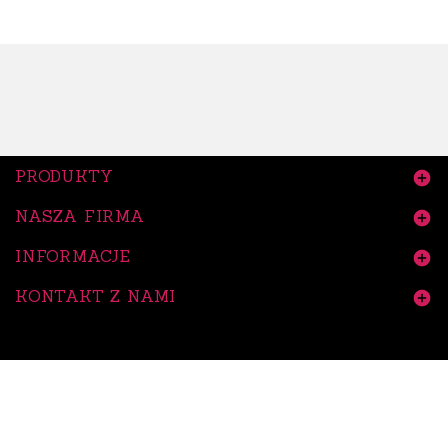
PRODUKTY

NASZA FIRMA

INFORMACJE

KONTAKT Z NAMI

© 2026 - Oprogramowanie e-sklepu od PrestaShop™